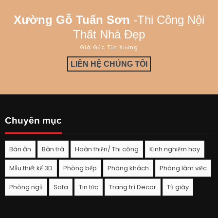
Xường Gỗ Tuấn Sơn
-
Thi Công Nội
Thất Nhà Đẹp
Giá Gốc Tận Xưởng
LIÊN HỆ CHÚNG TÔI
Chuyên mục
Bàn ăn
Bàn trà
Hoàn thiện/ Thi công
Kinh nghiệm hay
Mẫu thiết kế 3D
Phòng bếp
Phòng khách
Phòng làm việc
Phòng ngủ
Sofa
Tin tức
Trang trí Decor
Tủ giày