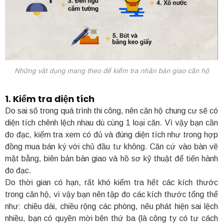
Những vật dụng mang theo để kiểm tra nhận bàn giao căn hộ
1. Kiểm tra diện tích
Do sai số trong quá trình thi công, nên căn hộ chung cư sẽ có
diện tích chênh lệch nhau dù cùng 1 loại căn. Vì vậy bạn cần
đo đạc, kiểm tra xem có đủ và đúng diện tích như trong hợp
đồng mua bán ký với chủ đầu tư không. Căn cứ vào bàn vẽ
mặt bằng, biên bản bàn giao và hồ sơ kỹ thuật để tiến hành
đo đạc.
Do thời gian có hạn, rất khó kiểm tra hết các kích thước
trong căn hộ, vì vậy bạn nên tập đo các kích thước tổng thể
như: chiều dài, chiều rộng các phòng, nếu phát hiện sai lệch
nhiều, bạn có quyền mời bên thứ ba (là công ty có tư cách