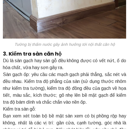
Tường bị thấm nước gây ảnh hưởng tới nội thất căn hộ
3. Kiểm tra sàn căn hộ
Dù là sàn gạch hay sàn gỗ đều không được có vết nứt, ố do
hóa chất, vữa hay sơn gây ra.
Sàn gạch ốp: yêu cầu các mạch gạch phải thẳng, sắc nét và
đều nhau. Kiểm tra độ phẳng của sàn (sử dụng thước nhôm
như kiểm tra tường), kiểm tra độ đồng đều của gạch về họa
tiết, màu sắc, kích thước; gõ nhẹ lên bề mặt gạch để kiểm
tra độ bám dính và chắc chắn vào nền ốp.
Kiểm tra sàn gỗ:
Bạn xem xét toàn bộ bề mặt sàn xem có bị phồng rộp hay
không, nhất là các vị trí: gần cửa, cạnh tường, góc nhà là