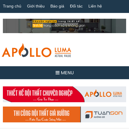
Trang chủ
Giới thiệu
Báo giá
Đối tác
Liên hệ
MENU