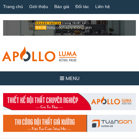
Trang chủ
Giới thiệu
Báo giá
Đối tác
Liên hệ
MENU