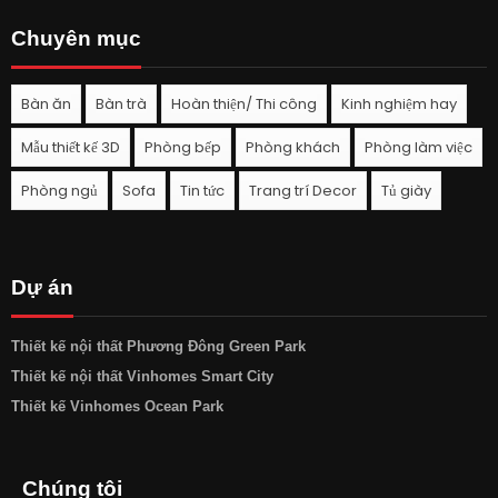
Chuyên mục
Bàn ăn
Bàn trà
Hoàn thiện/ Thi công
Kinh nghiệm hay
Mẫu thiết kế 3D
Phòng bếp
Phòng khách
Phòng làm việc
Phòng ngủ
Sofa
Tin tức
Trang trí Decor
Tủ giày
Dự án
Thiết kế nội thất Phương Đông Green Park
Thiết kế nội thất Vinhomes Smart City
Thiết kế Vinhomes Ocean Park
Chúng tôi